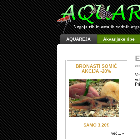
AQUAREJA
Akvarijske ribe
E
BRONASTI SOMIČ
ec
AKCIJA -20%
Ve
ve
Pr
SAMO 3,20€
več ... »