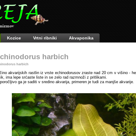
Kozice
Vrtni ribniki
Akvaponika
chinodorus harbich
hinodorus harbich
čino akvarijskih rastlin iz vrste echinodorusov zraste nad 20 cm v višino - he
lik, ima lepe srćaste liste in se zelo rad razmnoži z pritlikami.
iporočljivo ga je saditi v sredino akvarija, primeren je tudi za manjše akvarije.