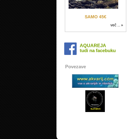
SAMO 45€
več ... »
AQUAREJA
tudi na facebuku
Povezave