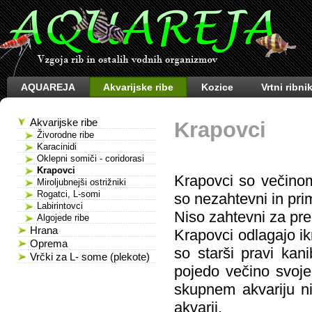
AQUAREJA
Akvarijske ribe
Kozice
Vrtni ribnik
Akvarijske ribe
Krapovci
Živorodne ribe
Karacinidi
Oklepni somiči - coridorasi
Krapovci
Krapovci so večinoma
Miroljubnejši ostrižniki
Rogatci, L-somi
so nezahtevni in pri
Labirintovci
Niso zahtevni za pre
Algojede ribe
Hrana
Krapovci odlagajo ik
Oprema
so starši pravi kan
Vrčki za L- some (plekote)
pojedo večino svoj
skupnem akvariju n
akvarij.