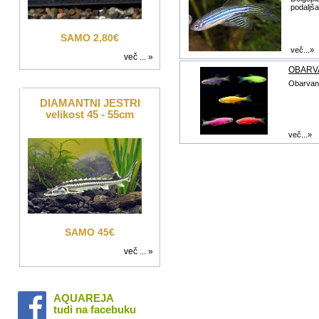
podaljša
SAMO 2,80€
več...»
več ... »
OBARV
Obarvane
DIAMANTNI JESTRI
velikost 45 - 55cm
več...»
SAMO 45€
več ... »
AQUAREJA
tudi na facebuku