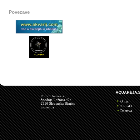
Povezave
AQUAREJA.S
Primož Novak s.p.
Spodnja Ložnica 42a
O nas
2310 Slovenska Bistrica
Kontakt
Slovenija
Dostava