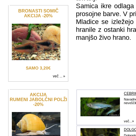
Samica ikre odlaga 
BRONASTI SOMIČ
prosojne barve. V pr
AKCIJA -20%
Mladice se izležejo
hranile z ostanki h
manjšo živo hrano.
SAMO 3,20€
več ... »
CEBRI
AKCIJA
RUMENI JABOLČNI POLŽI
Navadne 
neveščih
-20%
več...»
DOLGO
Dolgopla