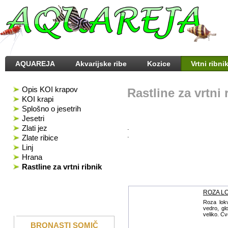
AQUAREJA
Akvarijske ribe
Kozice
Vrtni ribnik
Opis KOI krapov
Rastline za vrtni 
KOI krapi
Splošno o jesetrih
Jesetri
Zlati jez
.
.
Zlate ribice
Linj
Hrana
Rastline za vrtni ribnik
ROZA L
Roza lok
vedro, gl
veliko. Cv
BRONASTI SOMIČ