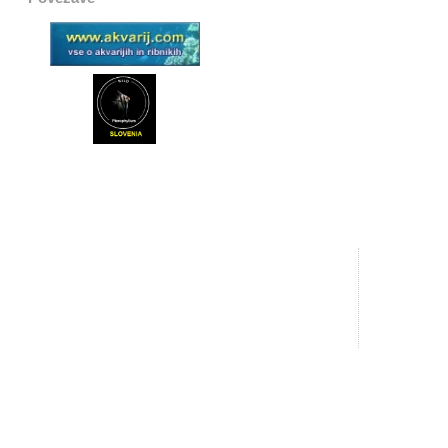
AQUAREJA.S
Primož Novak s.p.
Spodnja Ložnica 42a
O nas
2310 Slovenska Bistrica
Kontakt
Slovenija
Dostava