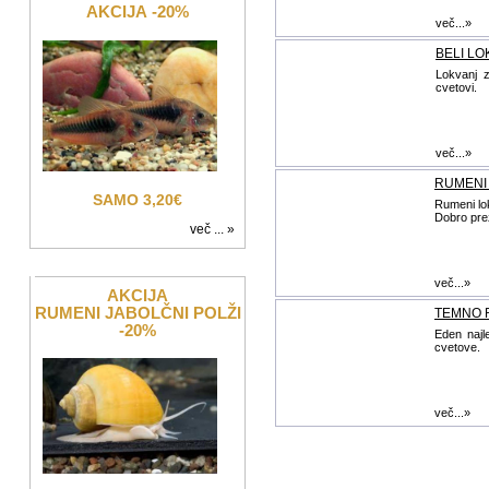
AKCIJA -20%
več...»
BELI LO
Lokvanj z
cvetovi.
več...»
RUMENI
SAMO 3,20€
Rumeni lok
Dobro pre
več ... »
več...»
AKCIJA
RUMENI JABOLČNI POLŽI
TEMNO 
-20%
Eden najl
cvetove.
več...»