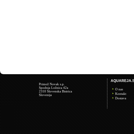
AQUAREJA.S
Primož Novak s.p.
Spodnja Ložnica 42a
O nas
2310 Slovenska Bistrica
Kontakt
Slovenija
Dostava