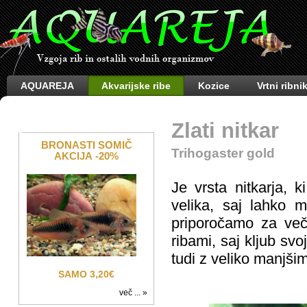
AQUAREJA
Akvarijske ribe
Kozice
Vrtni ribnik
Zlati nitkar
BRONASTI SOMIČ
Trihogaster gold
AKCIJA -20%
Je vrsta nitkarja, k
velika, saj lahko 
priporočamo za več
ribami, saj kljub sv
tudi z veliko manjšim
SAMO 3,20€
več ... »