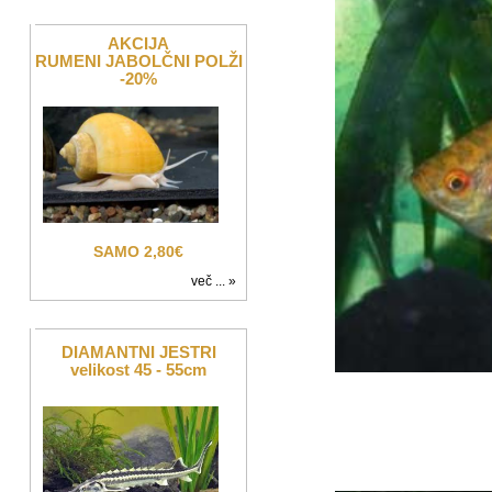
AKCIJA
RUMENI JABOLČNI POLŽI
-20%
SAMO 2,80€
več ... »
DIAMANTNI JESTRI
velikost 45 - 55cm