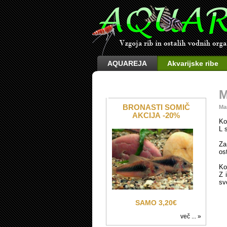
AQUAREJA
Akvarijske ribe
M
BRONASTI SOMIČ
Ma
AKCIJA -20%
Ko
L 
Za
os
Ko
Z 
svo
SAMO 3,20€
več ... »