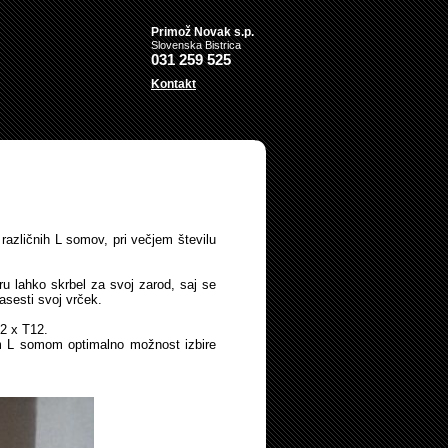
Primož Novak s.p.
Slovenska Bistrica
031 259 525
Kontakt
različnih L somov, pri večjem številu
u lahko skrbel za svoj zarod, saj se
zasesti svoj vrček.
 2 x T12.
šim L somom optimalno možnost izbire