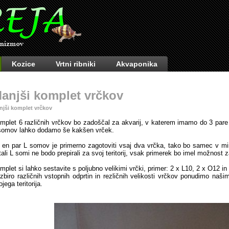
Kozice
Vrtni ribniki
Akvaponika
anjši komplet vrčkov
njši komplet vrčkov
mplet 6 različnih vrčkov bo zadoščal za akvarij, v katerem imamo do 3 pare 
somov lahko dodamo še kakšen vrček.
 en par L somov je primerno zagotoviti vsaj dva vrčka, tako bo samec v mir
tali L somi ne bodo prepirali za svoj teritorij, vsak primerek bo imel možnost 
mplet si lahko sestavite s poljubno velikimi vrčki, primer: 2 x L10, 2 x O12 in
izbiro različnih vstopnih odprtin in rezličnih velikosti vrčkov ponudimo na
jega teritorija.