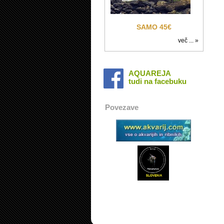
SAMO 45€
več ... »
AQUAREJA
tudi na facebuku
Povezave