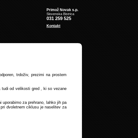
Primož Novak s.p.
Slovenska Bistrica
031 259 525
Kontakt
dporen, trdoživ, prezimi na prostem
 tudi od velikosti gred , ki so vezane
ni uporabimo za prehrano, lahko jih pa
 pri dvoletnem ciklusu je naselitev za