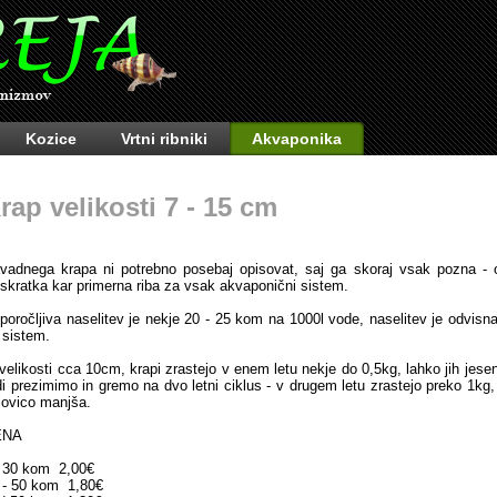
Kozice
Vrtni ribniki
Akvaponika
rap velikosti 7 - 15 cm
vadnega krapa ni potrebno posebaj opisovat, saj ga skoraj vsak pozna - o
..skratka kar primerna riba za vsak akvaponični sistem.
iporočljiva naselitev je nekje 20 - 25 kom na 1000l vode, naselitev je odvisna
 sistem.
 velikosti cca 10cm, krapi zrastejo v enem letu nekje do 0,5kg, lahko jih jese
di prezimimo in gremo na dvo letni ciklus - v drugem letu zrastejo preko 1kg,
lovico manjša.
ENA
 30 kom 2,00€
 - 50 kom 1,80€