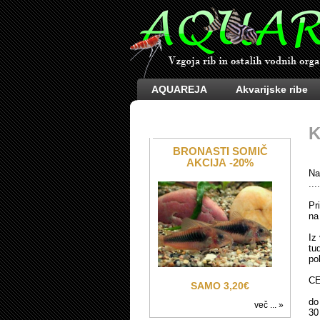
AQUAREJA
Akvarijske ribe
K
BRONASTI SOMIČ
AKCIJA -20%
Na
..
Pr
na
Iz
tu
po
C
SAMO 3,20€
do
več ... »
30