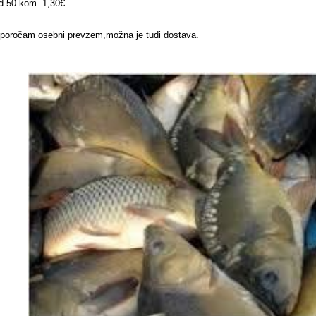
d 50 kom 1,30€
iporočam osebni prevzem,možna je tudi dostava.