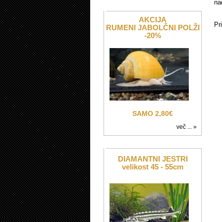
na
AKCIJA
Pr
RUMENI JABOLČNI POLŽI
-20%
SAMO 2,80€
več ... »
DIAMANTNI JESTRI
velikost 45 - 55cm