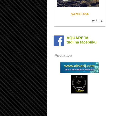
SAMO 45€
več ... »
AQUAREJA
tudi na facebuku
Povezave